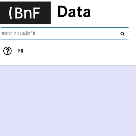
Data
search in data.bnf.fr
FR