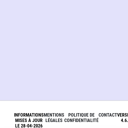
INFORMATIONS
MENTIONS
POLITIQUE DE
CONTACT
VERS
MISES À JOUR
LÉGALES
CONFIDENTIALITÉ
4.6
LE 28-04-2026