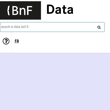
Data
search in data.bnf.fr
FR