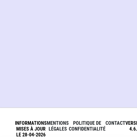
INFORMATIONS
MENTIONS
POLITIQUE DE
CONTACT
VERS
MISES À JOUR
LÉGALES
CONFIDENTIALITÉ
4.6
LE 28-04-2026