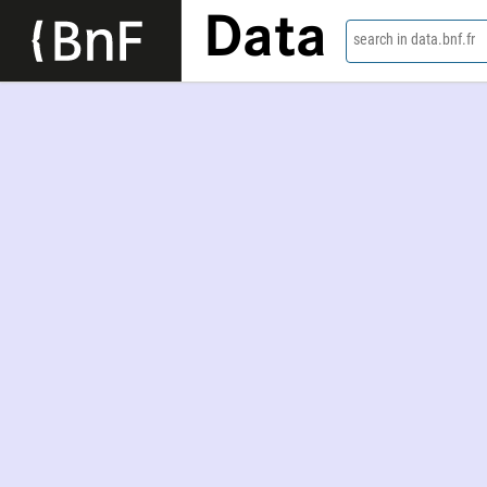
Data
search in data.bnf.fr