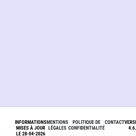
INFORMATIONS
MENTIONS
POLITIQUE DE
CONTACT
VERS
MISES À JOUR
LÉGALES
CONFIDENTIALITÉ
4.6
LE 28-04-2026