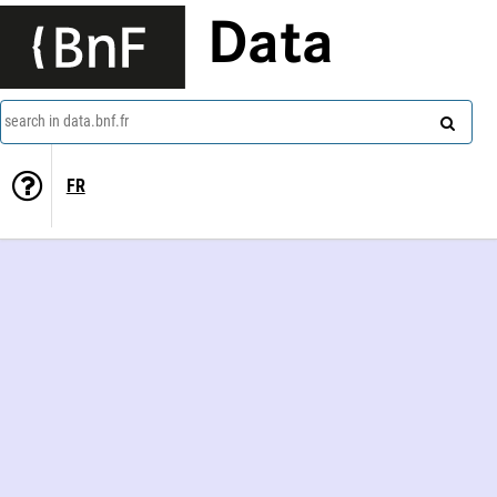
Data
search in data.bnf.fr
FR