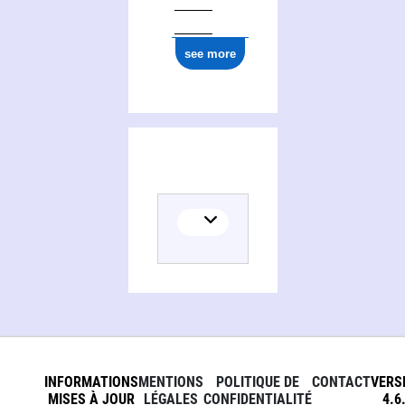
see more
INFORMATIONS
MENTIONS
POLITIQUE DE
CONTACT
VERS
MISES À JOUR
LÉGALES
CONFIDENTIALITÉ
4.6