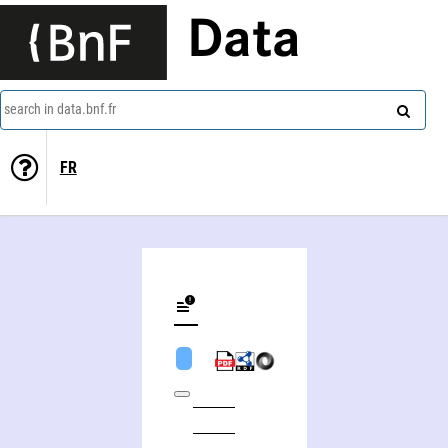
Data
search in data.bnf.fr
FR