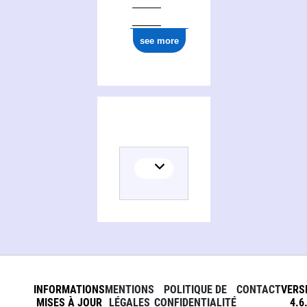
see more
INFORMATIONS
MENTIONS
POLITIQUE DE
CONTACT
VERS
MISES À JOUR
LÉGALES
CONFIDENTIALITÉ
4.6