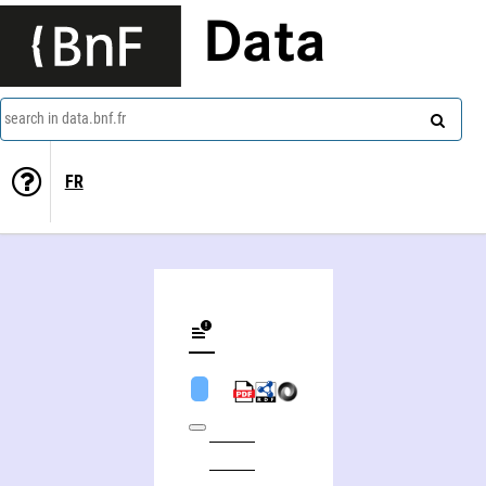
Data
search in data.bnf.fr
FR