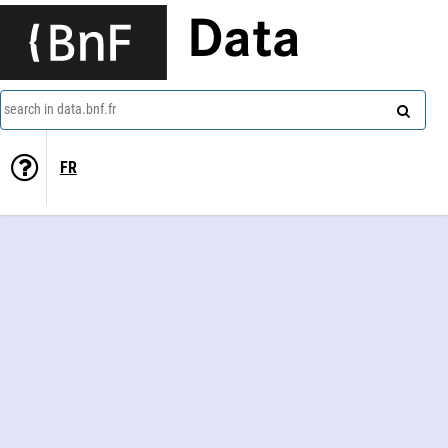
Data
search in data.bnf.fr
FR