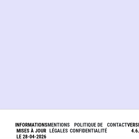
INFORMATIONS
MENTIONS
POLITIQUE DE
CONTACT
VERS
MISES À JOUR
LÉGALES
CONFIDENTIALITÉ
4.6
LE 28-04-2026