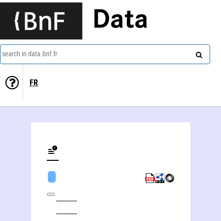
Data
search in data.bnf.fr
FR