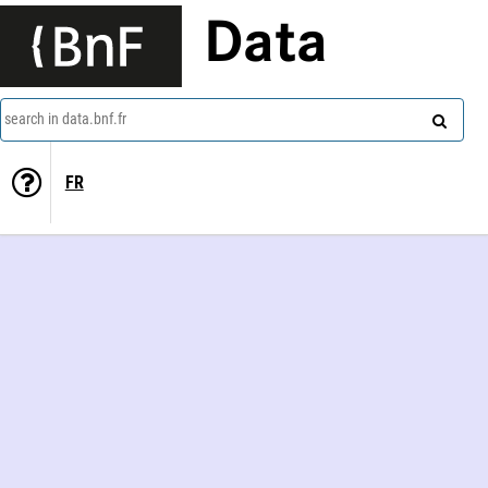
Data
search in data.bnf.fr
FR