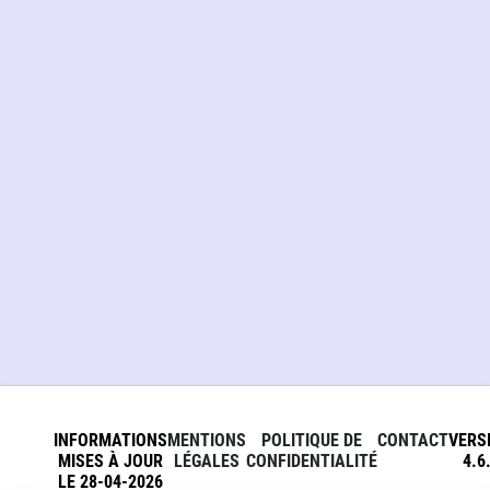
INFORMATIONS
MENTIONS
POLITIQUE DE
CONTACT
VERS
MISES À JOUR
LÉGALES
CONFIDENTIALITÉ
4.6
LE 28-04-2026