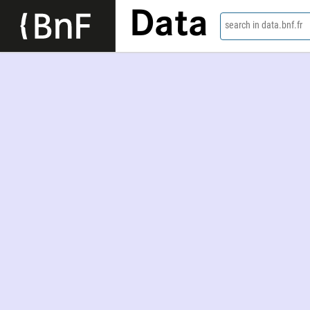
Data
search in data.bnf.fr