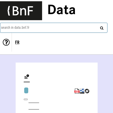
Data
search in data.bnf.fr
FR