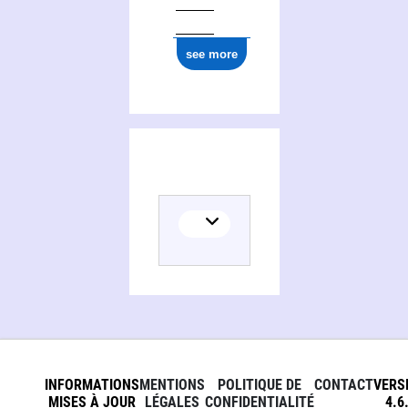
see more
INFORMATIONS
MENTIONS
POLITIQUE DE
CONTACT
VERS
MISES À JOUR
LÉGALES
CONFIDENTIALITÉ
4.6