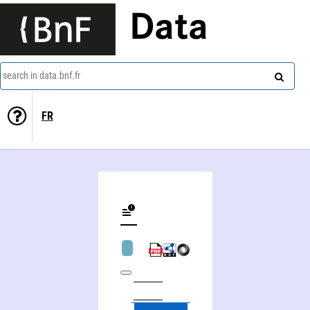
Data
search in data.bnf.fr
FR