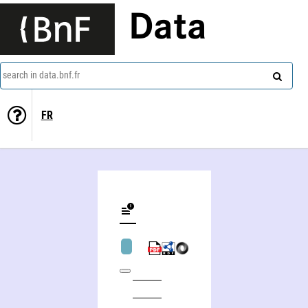
Data
search in data.bnf.fr
FR