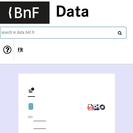
Data
search in data.bnf.fr
FR