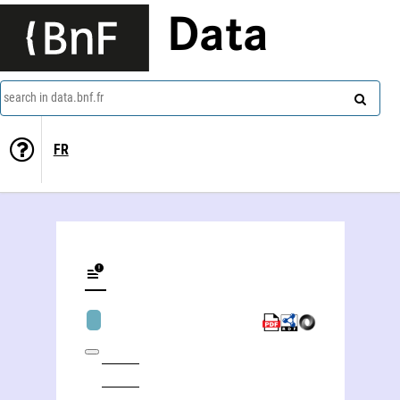
Data
search in data.bnf.fr
FR