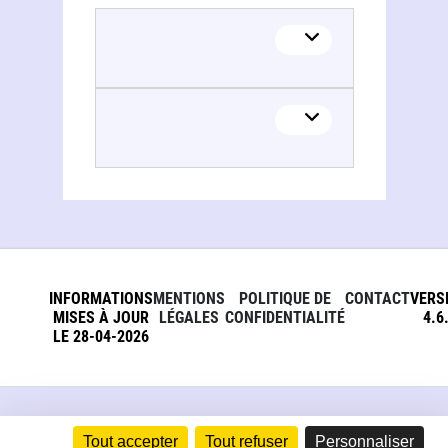
Lycée de la communication. Metz
Lycée de la communication. Metz
INFORMATIONS
MENTIONS
POLITIQUE DE
CONTACT
VERS
MISES À JOUR
LÉGALES
CONFIDENTIALITÉ
4.6
LE 28-04-2026
Tout accepter
Tout refuser
Personnaliser