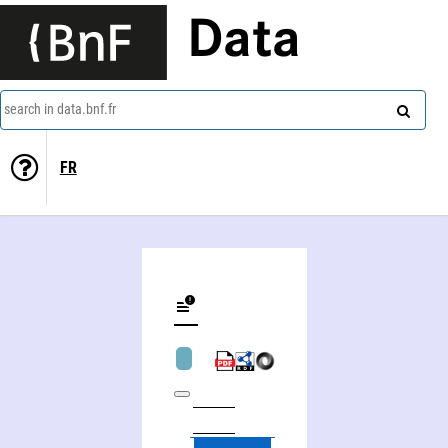
Data
search in data.bnf.fr
FR