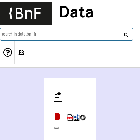
Data
search in data.bnf.fr
FR