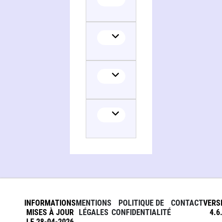
INFORMATIONS
MENTIONS
POLITIQUE DE
CONTACT
VERS
MISES À JOUR
LÉGALES
CONFIDENTIALITÉ
4.6
LE 28-04-2026