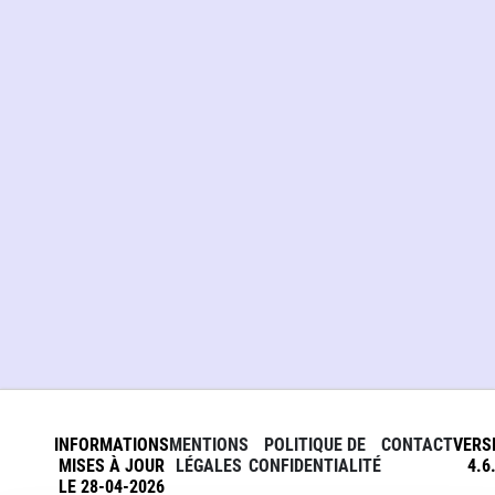
INFORMATIONS
MENTIONS
POLITIQUE DE
CONTACT
VERS
MISES À JOUR
LÉGALES
CONFIDENTIALITÉ
4.6
LE 28-04-2026