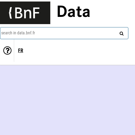
Data
search in data.bnf.fr
FR