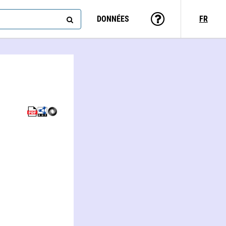
DONNÉES
FR