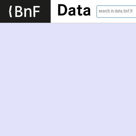
Data
search in data.bnf.fr