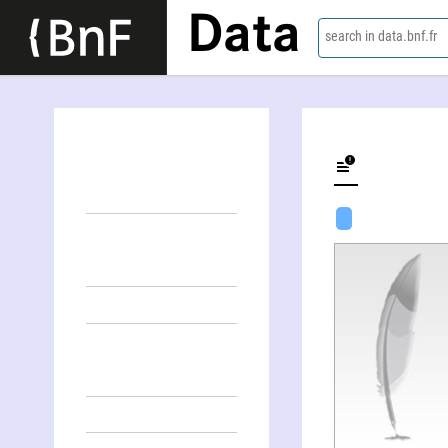
Data
search in data.bnf.fr