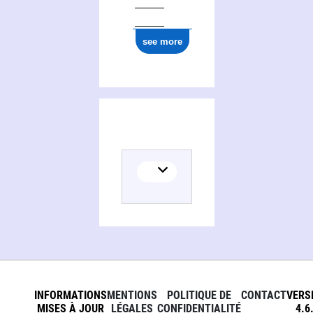
see more
INFORMATIONS
MENTIONS
POLITIQUE DE
CONTACT
VERS
MISES À JOUR
LÉGALES
CONFIDENTIALITÉ
4.6