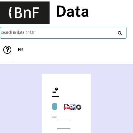
Data
search in data.bnf.fr
FR