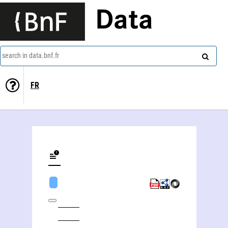
Data
search in data.bnf.fr
FR