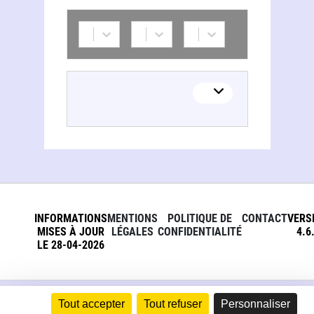
INFORMATIONS
MENTIONS
POLITIQUE DE
CONTACT
VERS
MISES À JOUR
LÉGALES
CONFIDENTIALITÉ
4.6
LE 28-04-2026
Tout accepter
Tout refuser
Personnaliser