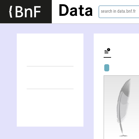
Data
search in data.bnf.fr