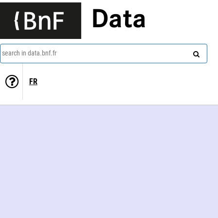
Data
search in data.bnf.fr
FR