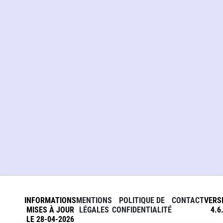
INFORMATIONS
MENTIONS
POLITIQUE DE
CONTACT
VERS
MISES À JOUR
LÉGALES
CONFIDENTIALITÉ
4.6
LE 28-04-2026