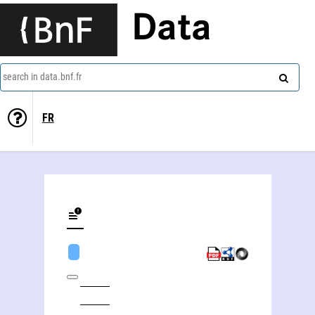
Data
search in data.bnf.fr
FR