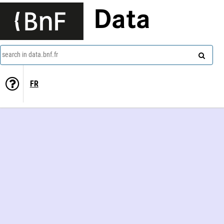
Data
search in data.bnf.fr
FR