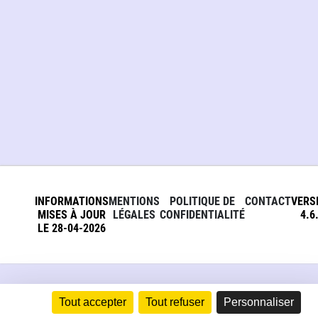
INFORMATIONS
MENTIONS
POLITIQUE DE
CONTACT
VERS
MISES À JOUR
LÉGALES
CONFIDENTIALITÉ
4.6
LE 28-04-2026
Tout accepter
Tout refuser
Personnaliser