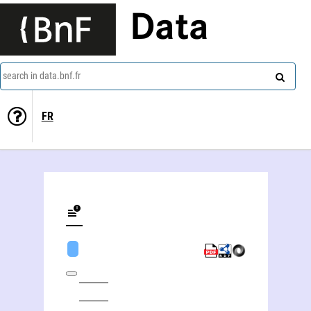
Data
search in data.bnf.fr
FR