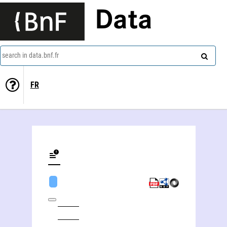
Data
search in data.bnf.fr
FR