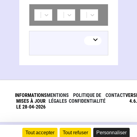
INFORMATIONS
MENTIONS
POLITIQUE DE
CONTACT
VERS
MISES À JOUR
LÉGALES
CONFIDENTIALITÉ
4.6
LE 28-04-2026
Tout accepter
Tout refuser
Personnaliser