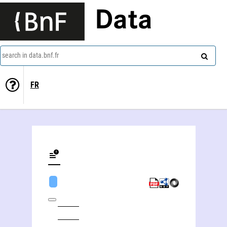
Data
search in data.bnf.fr
FR