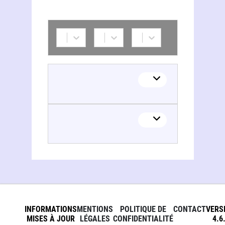
INFORMATIONS
MENTIONS
POLITIQUE DE
CONTACT
VERS
MISES À JOUR
LÉGALES
CONFIDENTIALITÉ
4.6