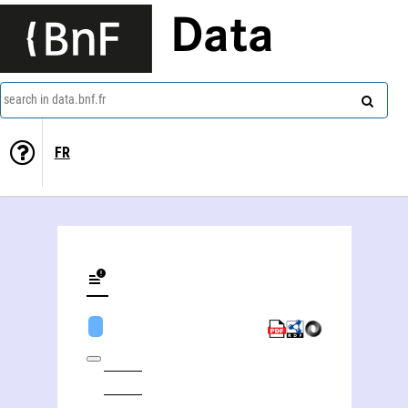
Data
search in data.bnf.fr
FR