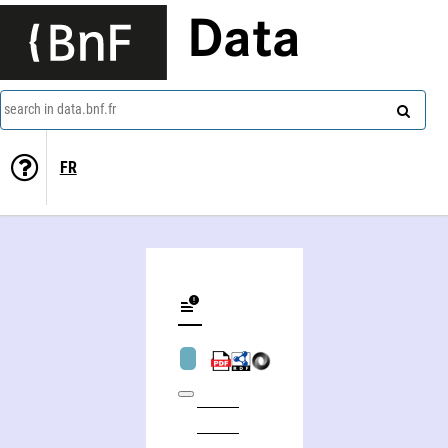
Data
search in data.bnf.fr
FR