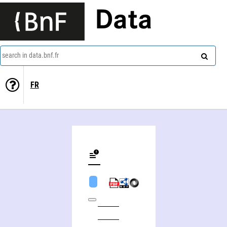
Data
search in data.bnf.fr
FR