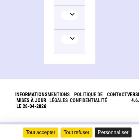
INFORMATIONS
MENTIONS
POLITIQUE DE
CONTACT
VERS
MISES À JOUR
LÉGALES
CONFIDENTIALITÉ
4.6
LE 28-04-2026
Tout accepter
Tout refuser
Personnaliser