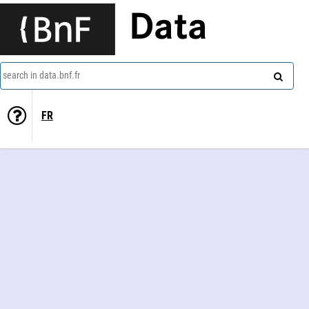
Data
search in data.bnf.fr
FR