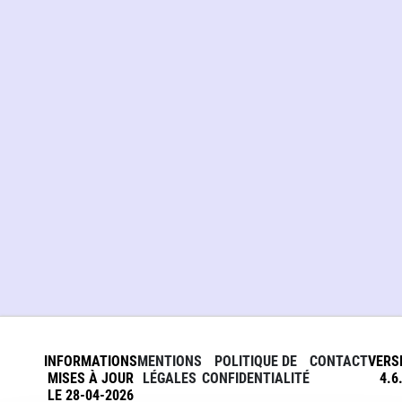
INFORMATIONS
MENTIONS
POLITIQUE DE
CONTACT
VERS
MISES À JOUR
LÉGALES
CONFIDENTIALITÉ
4.6
LE 28-04-2026