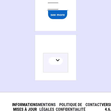
see more
INFORMATIONS
MENTIONS
POLITIQUE DE
CONTACT
VERS
MISES À JOUR
LÉGALES
CONFIDENTIALITÉ
4.6