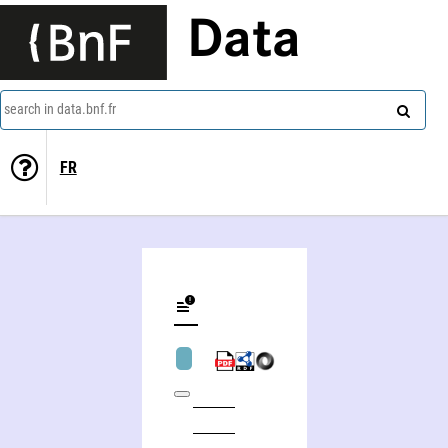
Data
search in data.bnf.fr
FR