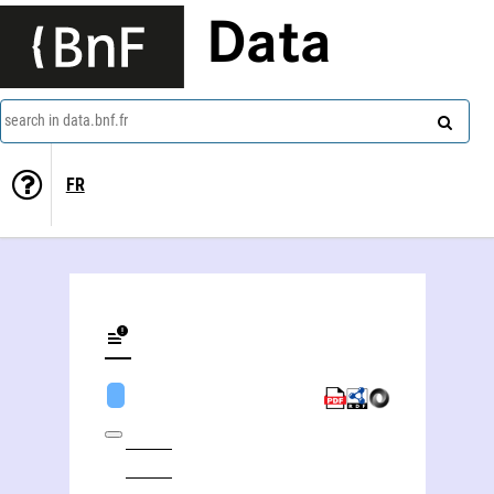
Data
search in data.bnf.fr
FR