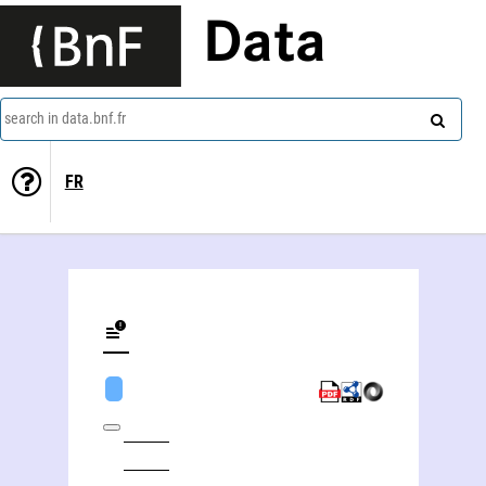
Data
search in data.bnf.fr
FR