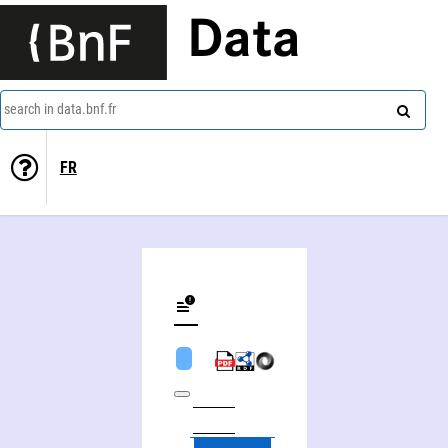
Data
search in data.bnf.fr
FR