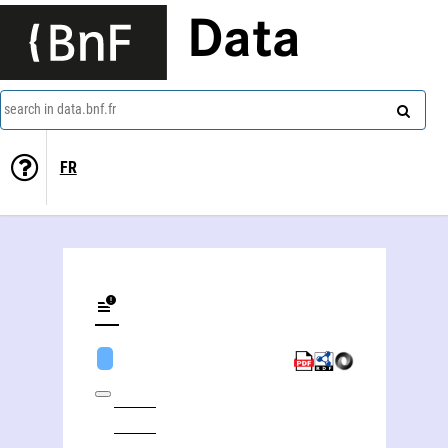
Data
search in data.bnf.fr
FR