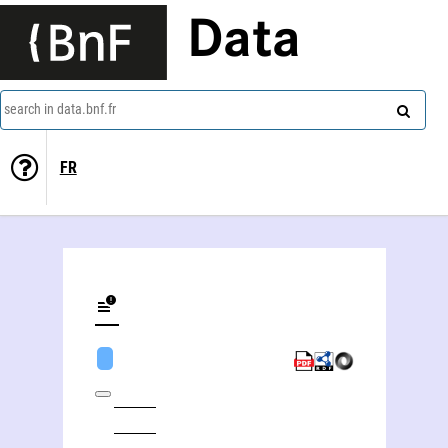
Data
search in data.bnf.fr
FR