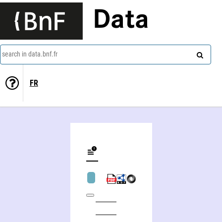
Data
search in data.bnf.fr
FR