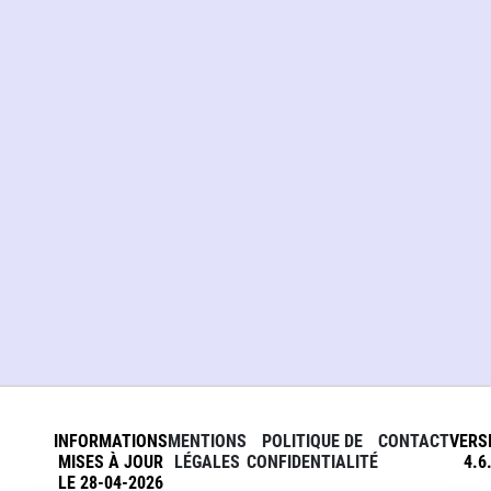
INFORMATIONS
MENTIONS
POLITIQUE DE
CONTACT
VERS
MISES À JOUR
LÉGALES
CONFIDENTIALITÉ
4.6
LE 28-04-2026