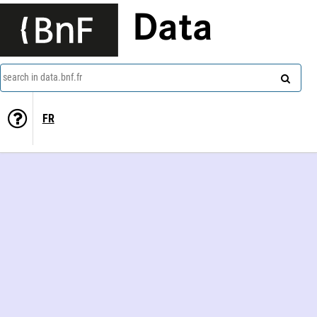
Data
search in data.bnf.fr
FR