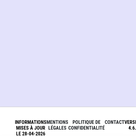
INFORMATIONS
MENTIONS
POLITIQUE DE
CONTACT
VERS
MISES À JOUR
LÉGALES
CONFIDENTIALITÉ
4.6
LE 28-04-2026