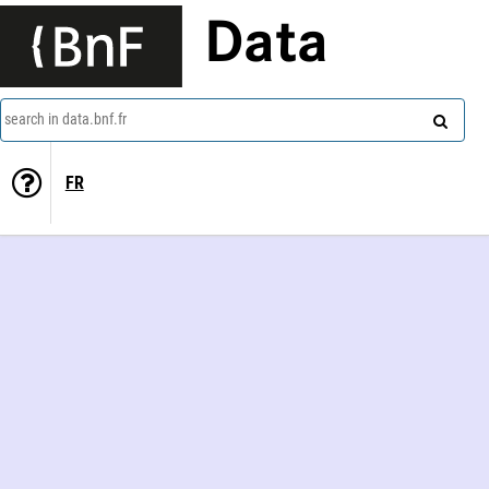
Data
search in data.bnf.fr
FR