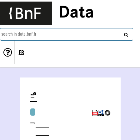
Data
search in data.bnf.fr
FR