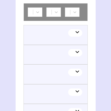
Caisse nationale de l'assurance maladie des travailleurs salariés. Direction des risques maladie. France
Caisse nationale de l'assurance maladie des travailleurs salariés. Direction des risques maladie. France
Caisse nationale de l'assurance maladie des travailleurs salariés. Direction des risques maladie. France
Caisse nationale de l'assurance maladie des travailleurs salariés. Division de la gestion du risque opérationnelle. France
Caisse nationale de l'assurance maladie des travailleurs salariés. Direction des risques maladie. France