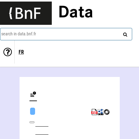
Data
search in data.bnf.fr
FR