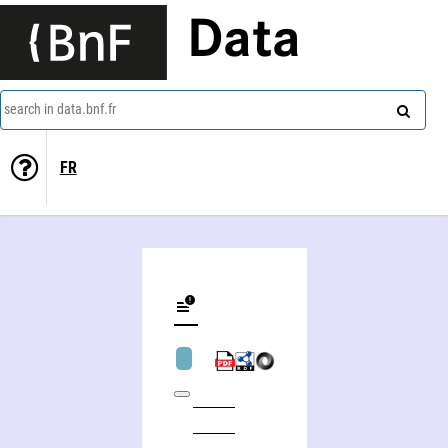
Data
search in data.bnf.fr
FR