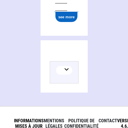
see more
INFORMATIONS
MENTIONS
POLITIQUE DE
CONTACT
VERS
MISES À JOUR
LÉGALES
CONFIDENTIALITÉ
4.6