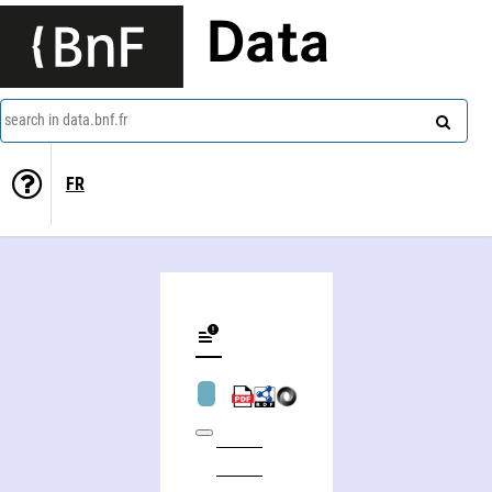
Data
search in data.bnf.fr
FR