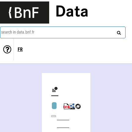
Data
search in data.bnf.fr
FR