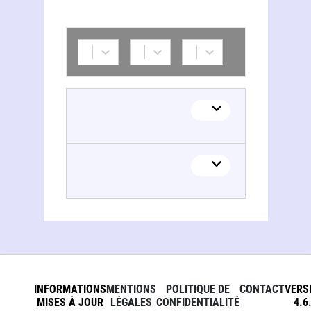
INFORMATIONS
MENTIONS
POLITIQUE DE
CONTACT
VERS
MISES À JOUR
LÉGALES
CONFIDENTIALITÉ
4.6