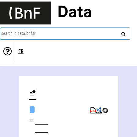
Data
search in data.bnf.fr
FR